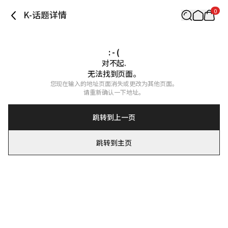
0
K-话题详情
: - (
对不起.

无法找到页面。
您现在输入的地址页面消失或更改为其他页面。

请重新确认一下地址。
跳转到上一页
跳转到主页