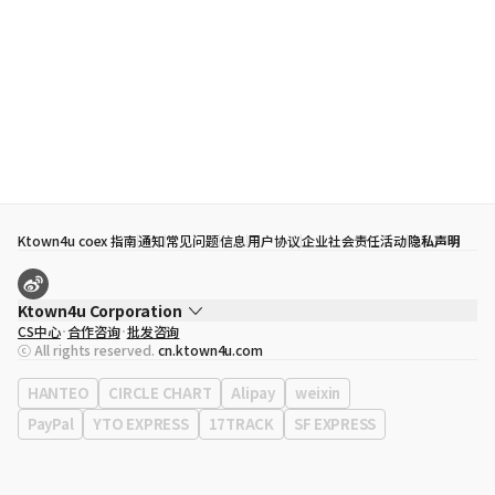
Ktown4u coex 指南
通知
常见问题
信息
用户协议
企业社会责任活动
隐私声明
Ktown4u Corporation
CS中心
合作咨询
批发咨询
代表
宋効珉
ⓒ All rights reserved.
cn.ktown4u.com
营业执照
120-87-71116
公司地址
首尔特别市 江南区 岭东大路 513号 3楼 （三成洞， coex)
HANTEO
CIRCLE CHART
Alipay
weixin
PayPal
YTO EXPRESS
17TRACK
SF EXPRESS