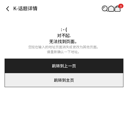
0
K-话题详情
: - (
对不起.

无法找到页面。
您现在输入的地址页面消失或更改为其他页面。

请重新确认一下地址。
跳转到上一页
跳转到主页