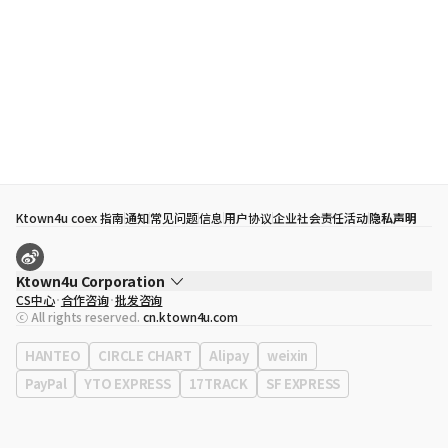
Ktown4u coex 指南
通知
常见问题
信息
用户协议
企业社会责任活动
隐私声明
Ktown4u Corporation
CS中心
合作咨询
批发咨询
代表
宋効珉
ⓒ All rights reserved.
cn.ktown4u.com
营业执照
120-87-71116
公司地址
首尔特别市 江南区 岭东大路 513号 3楼 （三成洞， coex)
HANTEO
CIRCLE CHART
Alipay
weixin
PayPal
YTO EXPRESS
17TRACK
SF EXPRESS