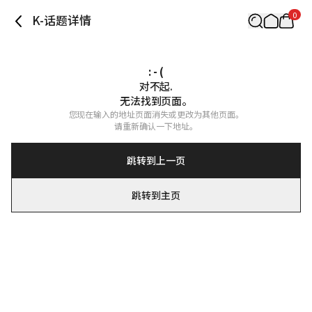
0
K-话题详情
: - (
对不起.

无法找到页面。
您现在输入的地址页面消失或更改为其他页面。

请重新确认一下地址。
跳转到上一页
跳转到主页