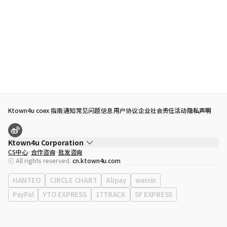
Ktown4u coex 指南
通知
常见问题
信息
用户协议
企业社会责任活动
隐私声明
Ktown4u Corporation
CS中心
合作咨询
批发咨询
代表
宋効珉
ⓒ All rights reserved.
cn.ktown4u.com
营业执照
120-87-71116
公司地址
首尔特别市 江南区 岭东大路 513号 3楼 （三成洞， coex)
HANTEO
CIRCLE CHART
Alipay
weixin
PayPal
YTO EXPRESS
17TRACK
SF EXPRESS