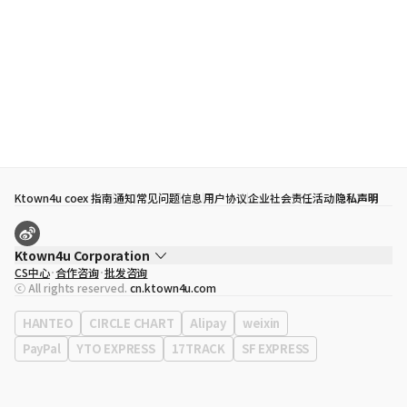
Ktown4u coex 指南
通知
常见问题
信息
用户协议
企业社会责任活动
隐私声明
Ktown4u Corporation
CS中心
合作咨询
批发咨询
代表
宋効珉
ⓒ All rights reserved.
cn.ktown4u.com
营业执照
120-87-71116
公司地址
首尔特别市 江南区 岭东大路 513号 3楼 （三成洞， coex)
HANTEO
CIRCLE CHART
Alipay
weixin
PayPal
YTO EXPRESS
17TRACK
SF EXPRESS