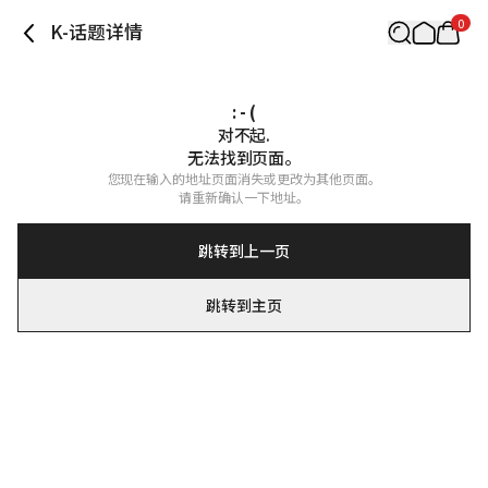
0
K-话题详情
: - (
对不起.

无法找到页面。
您现在输入的地址页面消失或更改为其他页面。

请重新确认一下地址。
跳转到上一页
跳转到主页