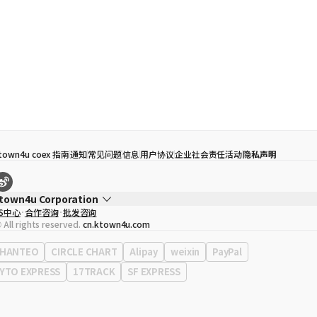
town4u coex 指南
通知
常见问题
信息
用户协议
企业社会责任活动
隐私声明
town4u Corporation
S中心
合作咨询
批发咨询
代表
宋効珉
 All rights reserved.
cn.ktown4u.com
营业执照
120-87-71116
公司地址
首尔特别市 江南区 岭东大路 513号 3楼 （三成洞， coex)
HANTEO
CIRCLE CHART
Alipay
weixin
PayPal
YTO EXPRESS
17TRACK
SF EXPRESS