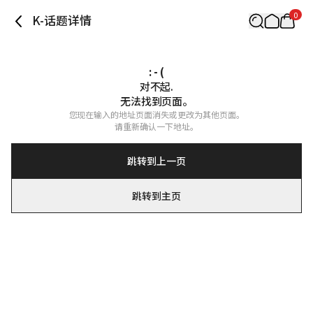
0
K-话题详情
: - (
对不起.

无法找到页面。
您现在输入的地址页面消失或更改为其他页面。

请重新确认一下地址。
跳转到上一页
跳转到主页