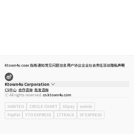
Ktown4u coex 指南
通知
常见问题
信息
用户协议
企业社会责任活动
隐私声明
Ktown4u Corporation
CS中心
合作咨询
批发咨询
代表
宋効珉
ⓒ All rights reserved.
cn.ktown4u.com
营业执照
120-87-71116
公司地址
首尔特别市 江南区 岭东大路 513号 3楼 （三成洞， coex)
HANTEO
CIRCLE CHART
Alipay
weixin
PayPal
YTO EXPRESS
17TRACK
SF EXPRESS