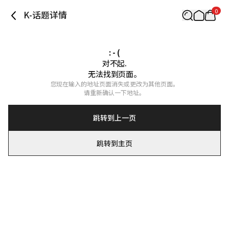
0
K-话题详情
: - (
对不起.

无法找到页面。
您现在输入的地址页面消失或更改为其他页面。

请重新确认一下地址。
跳转到上一页
跳转到主页