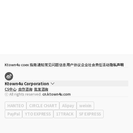
Ktown4u coex 指南
通知
常见问题
信息
用户协议
企业社会责任活动
隐私声明
Ktown4u Corporation
CS中心
合作咨询
批发咨询
代表
宋効珉
ⓒ All rights reserved.
cn.ktown4u.com
营业执照
120-87-71116
公司地址
首尔特别市 江南区 岭东大路 513号 3楼 （三成洞， coex)
HANTEO
CIRCLE CHART
Alipay
weixin
PayPal
YTO EXPRESS
17TRACK
SF EXPRESS