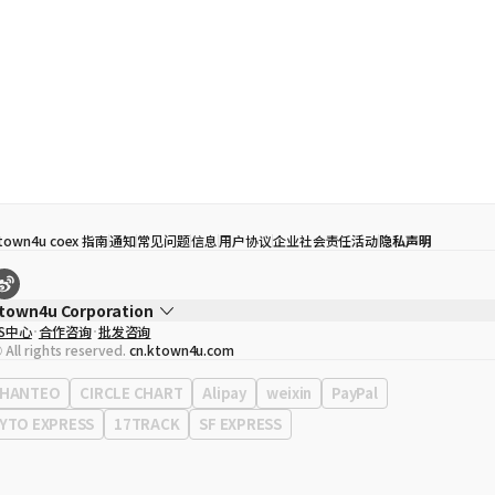
town4u coex 指南
通知
常见问题
信息
用户协议
企业社会责任活动
隐私声明
town4u Corporation
S中心
合作咨询
批发咨询
代表
宋効珉
 All rights reserved.
cn.ktown4u.com
营业执照
120-87-71116
公司地址
首尔特别市 江南区 岭东大路 513号 3楼 （三成洞， coex)
HANTEO
CIRCLE CHART
Alipay
weixin
PayPal
YTO EXPRESS
17TRACK
SF EXPRESS