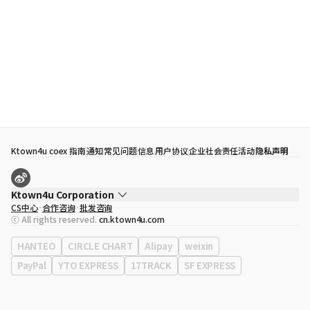
Ktown4u coex 指南
通知
常见问题
信息
用户协议
企业社会责任活动
隐私声明
Ktown4u Corporation
CS中心
合作咨询
批发咨询
代表
宋効珉
ⓒ All rights reserved.
cn.ktown4u.com
营业执照
120-87-71116
公司地址
首尔特别市 江南区 岭东大路 513号 3楼 （三成洞， coex)
HANTEO
CIRCLE CHART
Alipay
weixin
PayPal
YTO EXPRESS
17TRACK
SF EXPRESS