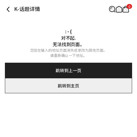
0
K-话题详情
: - (
对不起.

无法找到页面。
您现在输入的地址页面消失或更改为其他页面。

请重新确认一下地址。
跳转到上一页
跳转到主页