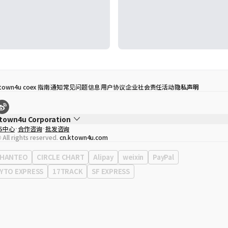
town4u coex 指南
通知
常见问题
信息
用户协议
企业社会责任活动
隐私声明
town4u Corporation
S中心
合作咨询
批发咨询
代表
宋効珉
 All rights reserved.
cn.ktown4u.com
营业执照
120-87-71116
公司地址
首尔特别市 江南区 岭东大路 513号 3楼 （三成洞， coex)
HANTEO
CIRCLE CHART
Alipay
weixin
PayPal
YTO EXPRESS
17TRACK
SF EXPRESS