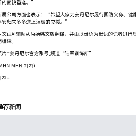
新的面貌重逢。”
所属公司方面也表示：“希望大家为姜丹尼尔履行国防义务、健
平安归来多多送上温暖的应援。”
本文由AI辅助从原始韩文版翻译，并由以母语为母语的记者进行
期编辑。
照片=姜丹尼尔官方账号,频道“陆军训练所”
(MHN MHN 기자)
사진=
推荐新闻