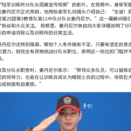
“陆军训练所分队长招募宣传视频”的影片。在视频中，身穿军
的姜丹尼尔正式亮相，他用标准军礼向镜头介绍自己：“忠诚！
是第25团第3教育队第11中队分队长姜丹尼尔。”这一幕瞬间吸
了粉丝和大众关注。 视频里，姜丹尼尔亲自向大家详细说明了分
长的申请流程以及训练所的日常生活。
姜丹尼尔还特别强调，哪怕个人条件稍有不足，只要有坚定的意
和潜力，就完全有资格挑战分队长职位，表明这一岗位的门槛并
高。
谈及分队长职责时，姜丹尼尔表示：“带领众多队员，可以锻炼
己的领导力，也能在让训练兵成长为精锐士兵的过程中，收获巨
的成就感和自豪感。”