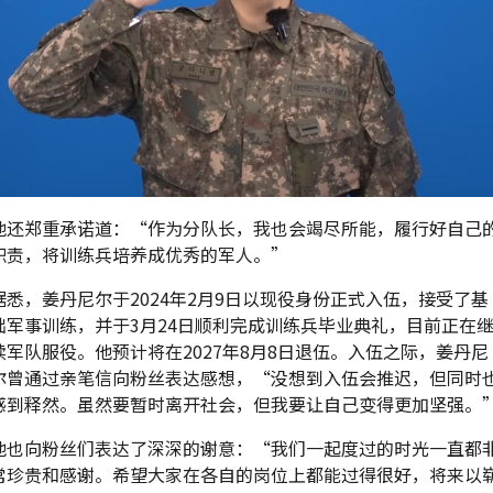
他还郑重承诺道：“作为分队长，我也会竭尽所能，履行好自己
职责，将训练兵培养成优秀的军人。”
据悉，姜丹尼尔于2024年2月9日以现役身份正式入伍，接受了基
础军事训练，并于3月24日顺利完成训练兵毕业典礼，目前正在
续军队服役。他预计将在2027年8月8日退伍。入伍之际，姜丹尼
尔曾通过亲笔信向粉丝表达感想，“没想到入伍会推迟，但同时
感到释然。虽然要暂时离开社会，但我要让自己变得更加坚强。
他也向粉丝们表达了深深的谢意：“我们一起度过的时光一直都
常珍贵和感谢。希望大家在各自的岗位上都能过得很好，将来以