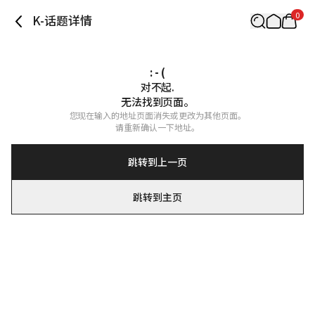
0
K-话题详情
: - (
对不起.

无法找到页面。
您现在输入的地址页面消失或更改为其他页面。

请重新确认一下地址。
跳转到上一页
跳转到主页