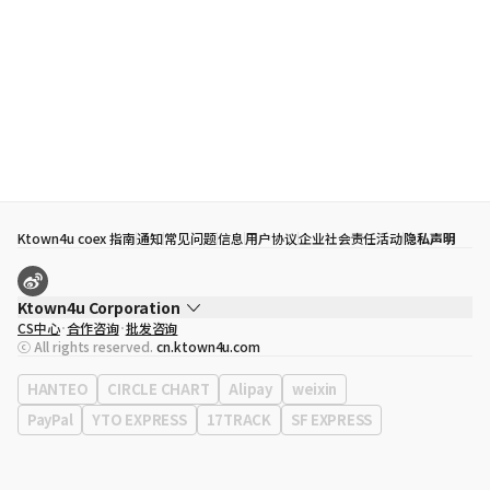
Ktown4u coex 指南
通知
常见问题
信息
用户协议
企业社会责任活动
隐私声明
Ktown4u Corporation
CS中心
合作咨询
批发咨询
代表
宋効珉
ⓒ All rights reserved.
cn.ktown4u.com
营业执照
120-87-71116
公司地址
首尔特别市 江南区 岭东大路 513号 3楼 （三成洞， coex)
HANTEO
CIRCLE CHART
Alipay
weixin
PayPal
YTO EXPRESS
17TRACK
SF EXPRESS