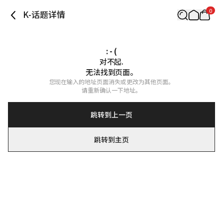
0
K-话题详情
: - (
对不起.

无法找到页面。
您现在输入的地址页面消失或更改为其他页面。

请重新确认一下地址。
跳转到上一页
跳转到主页