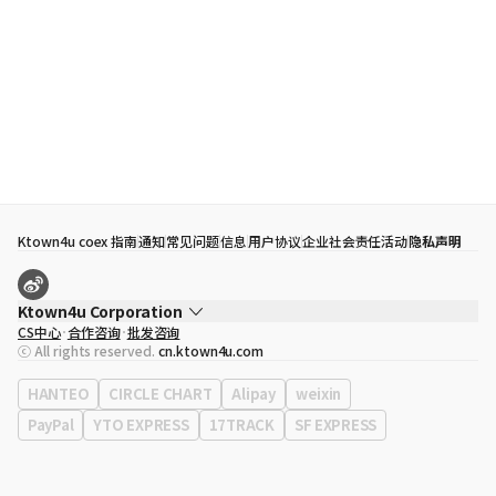
Ktown4u coex 指南
通知
常见问题
信息
用户协议
企业社会责任活动
隐私声明
Ktown4u Corporation
CS中心
合作咨询
批发咨询
代表
宋効珉
ⓒ All rights reserved.
cn.ktown4u.com
营业执照
120-87-71116
公司地址
首尔特别市 江南区 岭东大路 513号 3楼 （三成洞， coex)
HANTEO
CIRCLE CHART
Alipay
weixin
PayPal
YTO EXPRESS
17TRACK
SF EXPRESS