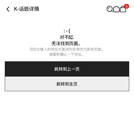
0
K-话题详情
: - (
对不起.

无法找到页面。
您现在输入的地址页面消失或更改为其他页面。

请重新确认一下地址。
跳转到上一页
跳转到主页