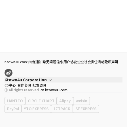
Ktown4u coex 指南
通知
常见问题
信息
用户协议
企业社会责任活动
隐私声明
Ktown4u Corporation
CS中心
合作咨询
批发咨询
代表
宋効珉
ⓒ All rights reserved.
cn.ktown4u.com
营业执照
120-87-71116
公司地址
首尔特别市 江南区 岭东大路 513号 3楼 （三成洞， coex)
HANTEO
CIRCLE CHART
Alipay
weixin
PayPal
YTO EXPRESS
17TRACK
SF EXPRESS