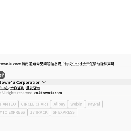
town4u coex 指南
通知
常见问题
信息
用户协议
企业社会责任活动
隐私声明
town4u Corporation
S中心
合作咨询
批发咨询
代表
宋効珉
 All rights reserved.
cn.ktown4u.com
营业执照
120-87-71116
公司地址
首尔特别市 江南区 岭东大路 513号 3楼 （三成洞， coex)
HANTEO
CIRCLE CHART
Alipay
weixin
PayPal
YTO EXPRESS
17TRACK
SF EXPRESS