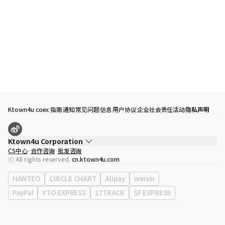
Ktown4u coex 指南
通知
常见问题
信息
用户协议
企业社会责任活动
隐私声明
Ktown4u Corporation
CS中心
合作咨询
批发咨询
代表
宋効珉
ⓒ All rights reserved.
cn.ktown4u.com
营业执照
120-87-71116
公司地址
首尔特别市 江南区 岭东大路 513号 3楼 （三成洞， coex)
HANTEO
CIRCLE CHART
Alipay
weixin
PayPal
YTO EXPRESS
17TRACK
SF EXPRESS