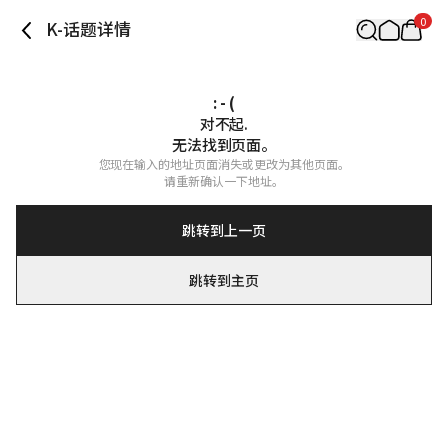
0
K-话题详情
: - (
对不起.

无法找到页面。
您现在输入的地址页面消失或更改为其他页面。

请重新确认一下地址。
跳转到上一页
跳转到主页