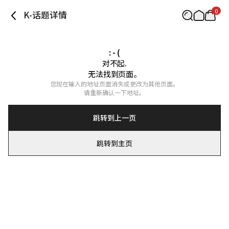
0
K-话题详情
: - (
对不起.

无法找到页面。
您现在输入的地址页面消失或更改为其他页面。

请重新确认一下地址。
跳转到上一页
跳转到主页