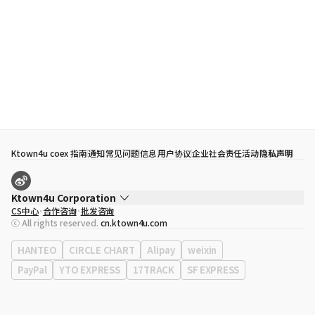
Ktown4u coex 指南
通知
常见问题
信息
用户协议
企业社会责任活动
隐私声明
Ktown4u Corporation
CS中心
合作咨询
批发咨询
代表
宋効珉
ⓒ All rights reserved.
cn.ktown4u.com
营业执照
120-87-71116
公司地址
首尔特别市 江南区 岭东大路 513号 3楼 （三成洞， coex)
HANTEO
CIRCLE CHART
Alipay
weixin
PayPal
YTO EXPRESS
17TRACK
SF EXPRESS