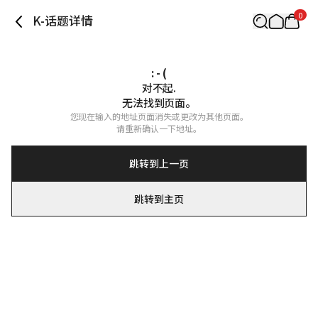
0
K-话题详情
: - (
对不起.

无法找到页面。
您现在输入的地址页面消失或更改为其他页面。

请重新确认一下地址。
跳转到上一页
跳转到主页