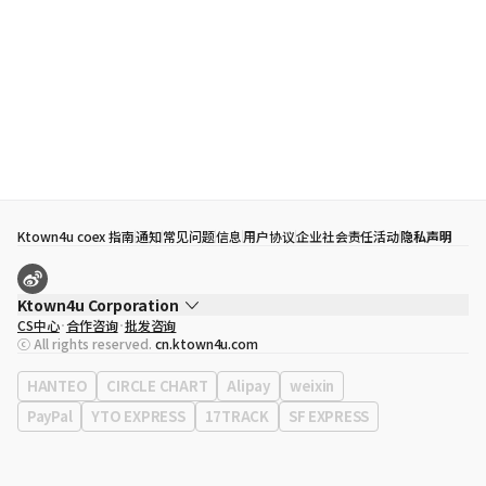
Ktown4u coex 指南
通知
常见问题
信息
用户协议
企业社会责任活动
隐私声明
Ktown4u Corporation
CS中心
合作咨询
批发咨询
代表
宋効珉
ⓒ All rights reserved.
cn.ktown4u.com
营业执照
120-87-71116
公司地址
首尔特别市 江南区 岭东大路 513号 3楼 （三成洞， coex)
HANTEO
CIRCLE CHART
Alipay
weixin
PayPal
YTO EXPRESS
17TRACK
SF EXPRESS