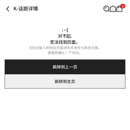
0
K-话题详情
: - (
对不起.

无法找到页面。
您现在输入的地址页面消失或更改为其他页面。

请重新确认一下地址。
跳转到上一页
跳转到主页