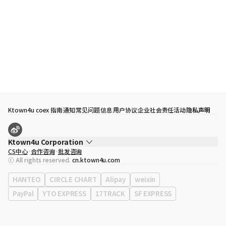
Ktown4u coex 指南
通知
常见问题
信息
用户协议
企业社会责任活动
隐私声明
Ktown4u Corporation
CS中心
合作咨询
批发咨询
代表
宋効珉
ⓒ All rights reserved.
cn.ktown4u.com
营业执照
120-87-71116
公司地址
首尔特别市 江南区 岭东大路 513号 3楼 （三成洞， coex)
HANTEO
CIRCLE CHART
Alipay
weixin
PayPal
YTO EXPRESS
17TRACK
SF EXPRESS