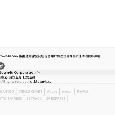
town4u coex 指南
通知
常见问题
信息
用户协议
企业社会责任活动
隐私声明
town4u Corporation
S中心
合作咨询
批发咨询
代表
宋効珉
 All rights reserved.
cn.ktown4u.com
营业执照
120-87-71116
公司地址
首尔特别市 江南区 岭东大路 513号 3楼 （三成洞， coex)
HANTEO
CIRCLE CHART
Alipay
weixin
PayPal
YTO EXPRESS
17TRACK
SF EXPRESS