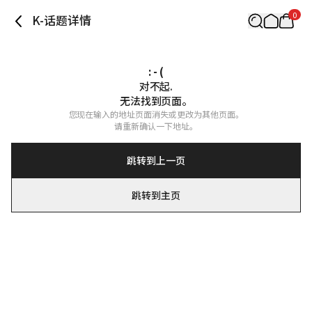
0
K-话题详情
: - (
对不起.

无法找到页面。
您现在输入的地址页面消失或更改为其他页面。

请重新确认一下地址。
跳转到上一页
跳转到主页