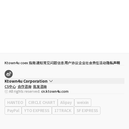
Ktown4u coex 指南
通知
常见问题
信息
用户协议
企业社会责任活动
隐私声明
Ktown4u Corporation
CS中心
合作咨询
批发咨询
代表
宋効珉
ⓒ All rights reserved.
cn.ktown4u.com
营业执照
120-87-71116
公司地址
首尔特别市 江南区 岭东大路 513号 3楼 （三成洞， coex)
HANTEO
CIRCLE CHART
Alipay
weixin
PayPal
YTO EXPRESS
17TRACK
SF EXPRESS