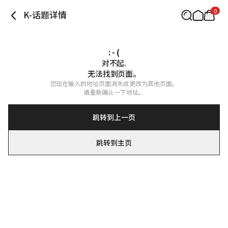
0
K-话题详情
: - (
对不起.

无法找到页面。
您现在输入的地址页面消失或更改为其他页面。

请重新确认一下地址。
跳转到上一页
跳转到主页