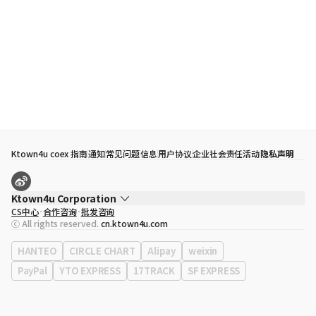
Ktown4u coex 指南
通知
常见问题
信息
用户协议
企业社会责任活动
隐私声明
Ktown4u Corporation
CS中心
合作咨询
批发咨询
代表
宋効珉
ⓒ All rights reserved.
cn.ktown4u.com
营业执照
120-87-71116
公司地址
首尔特别市 江南区 岭东大路 513号 3楼 （三成洞， coex)
HANTEO
CIRCLE CHART
Alipay
weixin
PayPal
YTO EXPRESS
17TRACK
SF EXPRESS