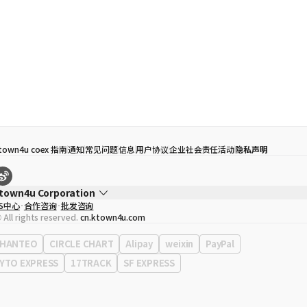
town4u coex 指南
通知
常见问题
信息
用户协议
企业社会责任活动
隐私声明
town4u Corporation
S中心
合作咨询
批发咨询
代表
宋効珉
 All rights reserved.
cn.ktown4u.com
营业执照
120-87-71116
公司地址
首尔特别市 江南区 岭东大路 513号 3楼 （三成洞， coex)
HANTEO
CIRCLE CHART
Alipay
weixin
PayPal
YTO EXPRESS
17TRACK
SF EXPRESS