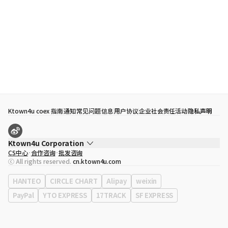
Ktown4u coex 指南
通知
常见问题
信息
用户协议
企业社会责任活动
隐私声明
Ktown4u Corporation
CS中心
合作咨询
批发咨询
代表
宋効珉
ⓒ All rights reserved.
cn.ktown4u.com
营业执照
120-87-71116
公司地址
首尔特别市 江南区 岭东大路 513号 3楼 （三成洞， coex)
HANTEO
CIRCLE CHART
Alipay
weixin
PayPal
YTO EXPRESS
17TRACK
SF EXPRESS