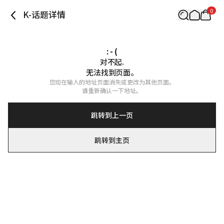
0
K-话题详情
: - (
对不起.

无法找到页面。
您现在输入的地址页面消失或更改为其他页面。

请重新确认一下地址。
跳转到上一页
跳转到主页