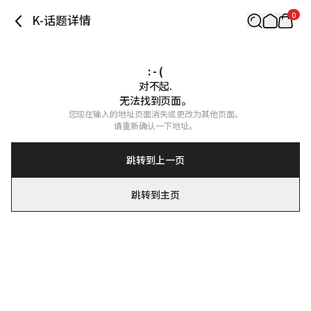
0
K-话题详情
: - (
对不起.

无法找到页面。
您现在输入的地址页面消失或更改为其他页面。

请重新确认一下地址。
跳转到上一页
跳转到主页