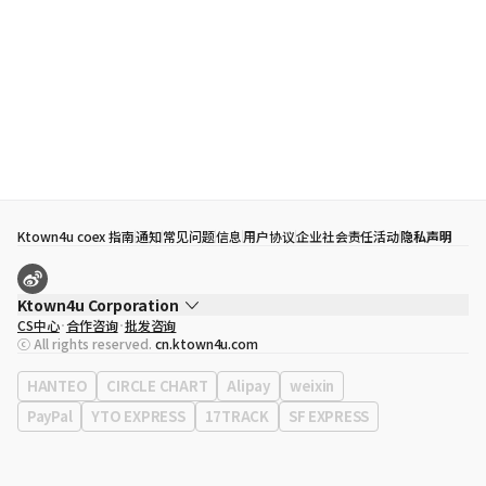
Ktown4u coex 指南
通知
常见问题
信息
用户协议
企业社会责任活动
隐私声明
Ktown4u Corporation
CS中心
合作咨询
批发咨询
代表
宋効珉
ⓒ All rights reserved.
cn.ktown4u.com
营业执照
120-87-71116
公司地址
首尔特别市 江南区 岭东大路 513号 3楼 （三成洞， coex)
HANTEO
CIRCLE CHART
Alipay
weixin
PayPal
YTO EXPRESS
17TRACK
SF EXPRESS