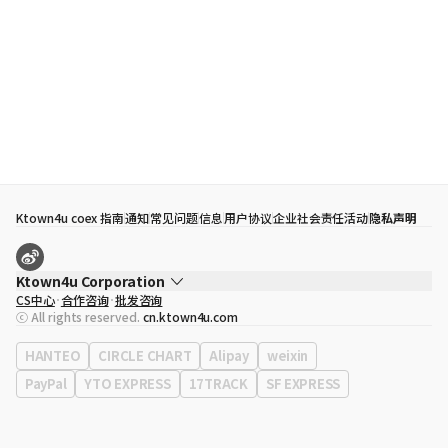
Ktown4u coex 指南
通知
常见问题
信息
用户协议
企业社会责任活动
隐私声明
Ktown4u Corporation
CS中心
合作咨询
批发咨询
代表
宋効珉
ⓒ All rights reserved.
cn.ktown4u.com
营业执照
120-87-71116
公司地址
首尔特别市 江南区 岭东大路 513号 3楼 （三成洞， coex)
HANTEO
CIRCLE CHART
Alipay
weixin
PayPal
YTO EXPRESS
17TRACK
SF EXPRESS