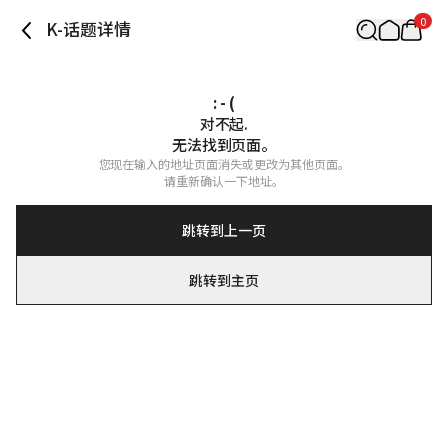
0
K-话题详情
: - (
对不起.

无法找到页面。
您现在输入的地址页面消失或更改为其他页面。

请重新确认一下地址。
跳转到上一页
跳转到主页