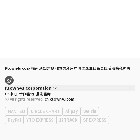
Ktown4u coex 指南
通知
常见问题
信息
用户协议
企业社会责任活动
隐私声明
Ktown4u Corporation
CS中心
合作咨询
批发咨询
代表
宋効珉
ⓒ All rights reserved.
cn.ktown4u.com
营业执照
120-87-71116
公司地址
首尔特别市 江南区 岭东大路 513号 3楼 （三成洞， coex)
HANTEO
CIRCLE CHART
Alipay
weixin
PayPal
YTO EXPRESS
17TRACK
SF EXPRESS