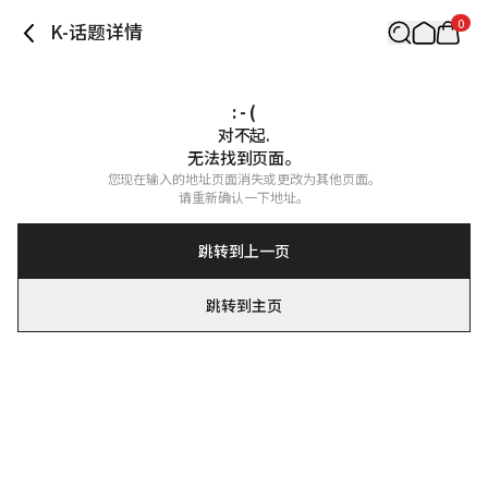
0
K-话题详情
: - (
对不起.

无法找到页面。
您现在输入的地址页面消失或更改为其他页面。

请重新确认一下地址。
跳转到上一页
跳转到主页