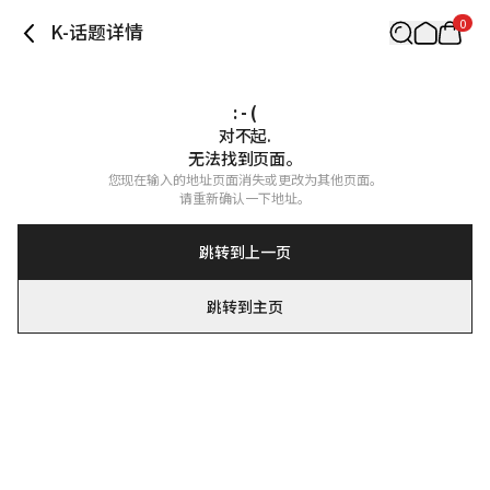
0
K-话题详情
: - (
对不起.

无法找到页面。
您现在输入的地址页面消失或更改为其他页面。

请重新确认一下地址。
跳转到上一页
跳转到主页