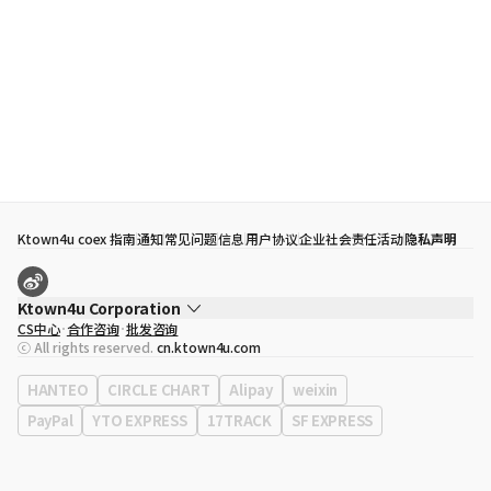
Ktown4u coex 指南
通知
常见问题
信息
用户协议
企业社会责任活动
隐私声明
Ktown4u Corporation
CS中心
合作咨询
批发咨询
代表
宋効珉
ⓒ All rights reserved.
cn.ktown4u.com
营业执照
120-87-71116
公司地址
首尔特别市 江南区 岭东大路 513号 3楼 （三成洞， coex)
HANTEO
CIRCLE CHART
Alipay
weixin
PayPal
YTO EXPRESS
17TRACK
SF EXPRESS