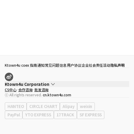
Ktown4u coex 指南
通知
常见问题
信息
用户协议
企业社会责任活动
隐私声明
Ktown4u Corporation
CS中心
合作咨询
批发咨询
代表
宋効珉
ⓒ All rights reserved.
cn.ktown4u.com
营业执照
120-87-71116
公司地址
首尔特别市 江南区 岭东大路 513号 3楼 （三成洞， coex)
HANTEO
CIRCLE CHART
Alipay
weixin
PayPal
YTO EXPRESS
17TRACK
SF EXPRESS