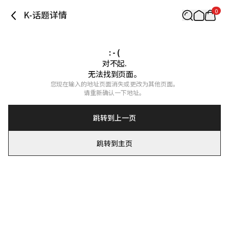
0
K-话题详情
: - (
对不起.

无法找到页面。
您现在输入的地址页面消失或更改为其他页面。

请重新确认一下地址。
跳转到上一页
跳转到主页