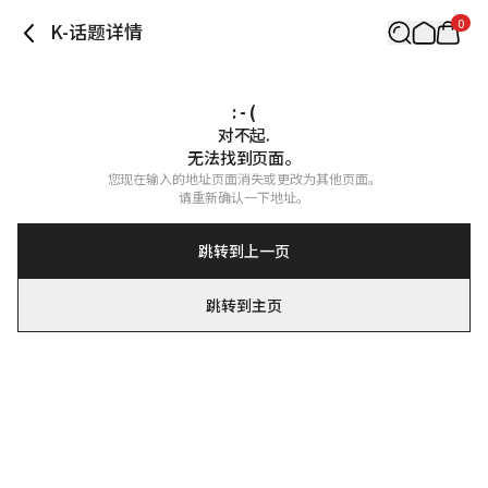
0
K-话题详情
: - (
对不起.

无法找到页面。
您现在输入的地址页面消失或更改为其他页面。

请重新确认一下地址。
跳转到上一页
跳转到主页