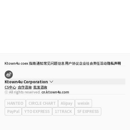
Ktown4u coex 指南
通知
常见问题
信息
用户协议
企业社会责任活动
隐私声明
Ktown4u Corporation
CS中心
合作咨询
批发咨询
代表
宋効珉
ⓒ All rights reserved.
cn.ktown4u.com
营业执照
120-87-71116
公司地址
首尔特别市 江南区 岭东大路 513号 3楼 （三成洞， coex)
HANTEO
CIRCLE CHART
Alipay
weixin
PayPal
YTO EXPRESS
17TRACK
SF EXPRESS