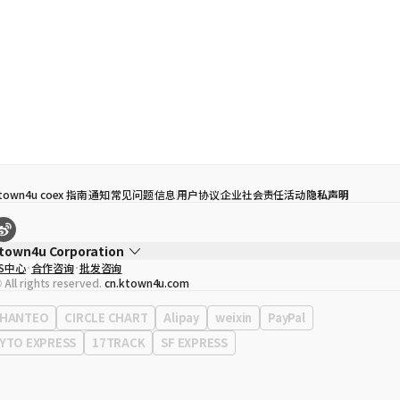
town4u coex 指南
通知
常见问题
信息
用户协议
企业社会责任活动
隐私声明
town4u Corporation
S中心
合作咨询
批发咨询
代表
宋効珉
 All rights reserved.
cn.ktown4u.com
营业执照
120-87-71116
公司地址
首尔特别市 江南区 岭东大路 513号 3楼 （三成洞， coex)
HANTEO
CIRCLE CHART
Alipay
weixin
PayPal
YTO EXPRESS
17TRACK
SF EXPRESS