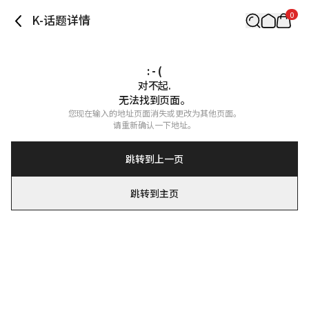
0
K-话题详情
: - (
对不起.

无法找到页面。
您现在输入的地址页面消失或更改为其他页面。

请重新确认一下地址。
跳转到上一页
跳转到主页