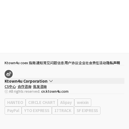
Ktown4u coex 指南
通知
常见问题
信息
用户协议
企业社会责任活动
隐私声明
Ktown4u Corporation
CS中心
合作咨询
批发咨询
代表
宋効珉
ⓒ All rights reserved.
cn.ktown4u.com
营业执照
120-87-71116
公司地址
首尔特别市 江南区 岭东大路 513号 3楼 （三成洞， coex)
HANTEO
CIRCLE CHART
Alipay
weixin
PayPal
YTO EXPRESS
17TRACK
SF EXPRESS