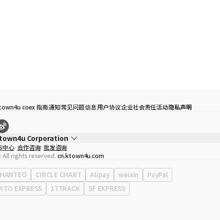
town4u coex 指南
通知
常见问题
信息
用户协议
企业社会责任活动
隐私声明
town4u Corporation
S中心
合作咨询
批发咨询
代表
宋効珉
 All rights reserved.
cn.ktown4u.com
营业执照
120-87-71116
公司地址
首尔特别市 江南区 岭东大路 513号 3楼 （三成洞， coex)
HANTEO
CIRCLE CHART
Alipay
weixin
PayPal
YTO EXPRESS
17TRACK
SF EXPRESS