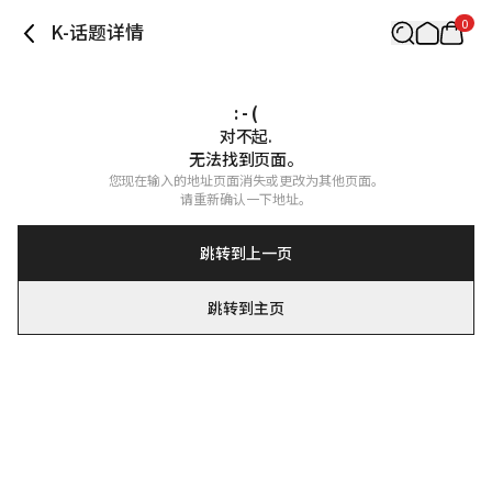
0
K-话题详情
: - (
对不起.

无法找到页面。
您现在输入的地址页面消失或更改为其他页面。

请重新确认一下地址。
跳转到上一页
跳转到主页