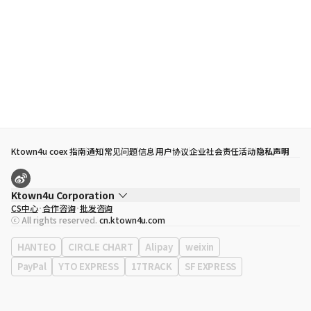
Ktown4u coex 指南
通知
常见问题
信息
用户协议
企业社会责任活动
隐私声明
Ktown4u Corporation
CS中心
合作咨询
批发咨询
代表
宋効珉
ⓒ All rights reserved.
cn.ktown4u.com
营业执照
120-87-71116
公司地址
首尔特别市 江南区 岭东大路 513号 3楼 （三成洞， coex)
HANTEO
CIRCLE CHART
Alipay
weixin
PayPal
YTO EXPRESS
17TRACK
SF EXPRESS