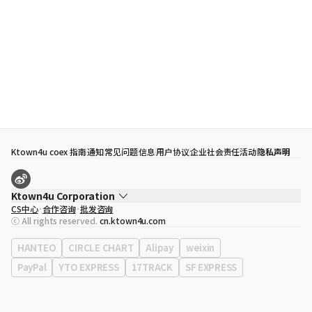
Ktown4u coex 指南
通知
常见问题
信息
用户协议
企业社会责任活动
隐私声明
Ktown4u Corporation
CS中心
合作咨询
批发咨询
代表
宋効珉
ⓒ All rights reserved.
cn.ktown4u.com
营业执照
120-87-71116
公司地址
首尔特别市 江南区 岭东大路 513号 3楼 （三成洞， coex)
HANTEO
CIRCLE CHART
Alipay
weixin
PayPal
YTO EXPRESS
17TRACK
SF EXPRESS