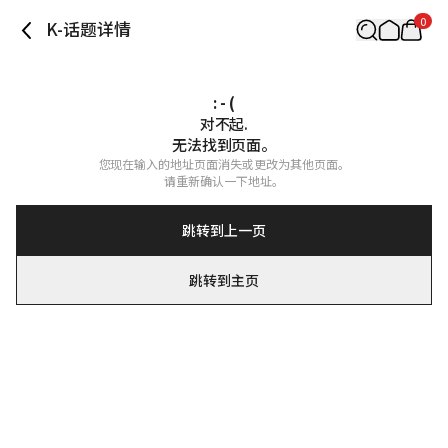
0
K-话题详情
: - (
对不起.

无法找到页面。
您现在输入的地址页面消失或更改为其他页面。

请重新确认一下地址。
跳转到上一页
跳转到主页