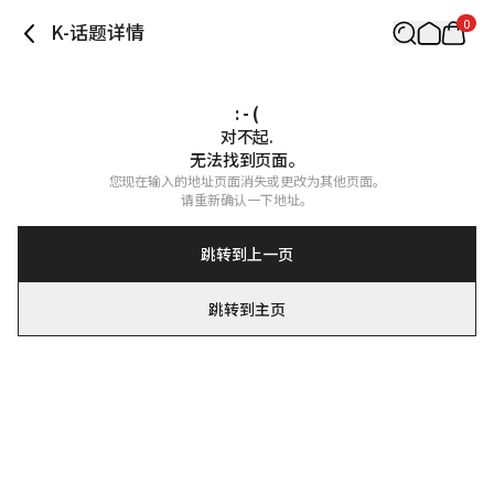
0
K-话题详情
: - (
对不起.

无法找到页面。
您现在输入的地址页面消失或更改为其他页面。

请重新确认一下地址。
跳转到上一页
跳转到主页