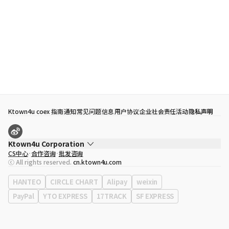
Ktown4u coex 指南
通知
常见问题
信息
用户协议
企业社会责任活动
隐私声明
Ktown4u Corporation
CS中心
合作咨询
批发咨询
代表
宋効珉
ⓒ All rights reserved.
cn.ktown4u.com
营业执照
120-87-71116
公司地址
首尔特别市 江南区 岭东大路 513号 3楼 （三成洞， coex)
HANTEO
CIRCLE CHART
Alipay
weixin
PayPal
YTO EXPRESS
17TRACK
SF EXPRESS