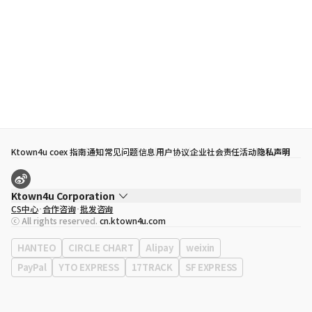
Ktown4u coex 指南
通知
常见问题
信息
用户协议
企业社会责任活动
隐私声明
Ktown4u Corporation
CS中心
合作咨询
批发咨询
代表
宋効珉
ⓒ All rights reserved.
cn.ktown4u.com
营业执照
120-87-71116
公司地址
首尔特别市 江南区 岭东大路 513号 3楼 （三成洞， coex)
HANTEO
CIRCLE CHART
Alipay
weixin
PayPal
YTO EXPRESS
17TRACK
SF EXPRESS