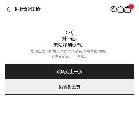
0
K-话题详情
: - (
对不起.

无法找到页面。
您现在输入的地址页面消失或更改为其他页面。

请重新确认一下地址。
跳转到上一页
跳转到主页