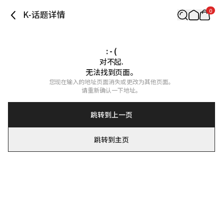
0
K-话题详情
: - (
对不起.

无法找到页面。
您现在输入的地址页面消失或更改为其他页面。

请重新确认一下地址。
跳转到上一页
跳转到主页