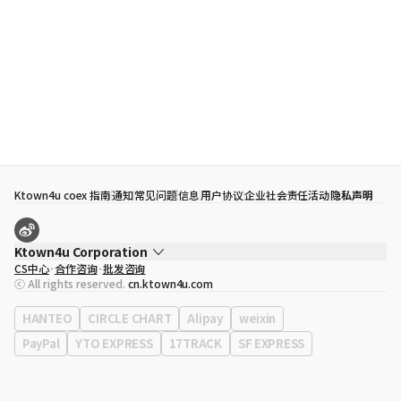
Ktown4u coex 指南
通知
常见问题
信息
用户协议
企业社会责任活动
隐私声明
Ktown4u Corporation
CS中心
合作咨询
批发咨询
代表
宋効珉
ⓒ All rights reserved.
cn.ktown4u.com
营业执照
120-87-71116
公司地址
首尔特别市 江南区 岭东大路 513号 3楼 （三成洞， coex)
HANTEO
CIRCLE CHART
Alipay
weixin
PayPal
YTO EXPRESS
17TRACK
SF EXPRESS