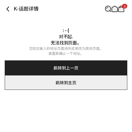
0
K-话题详情
: - (
对不起.

无法找到页面。
您现在输入的地址页面消失或更改为其他页面。

请重新确认一下地址。
跳转到上一页
跳转到主页