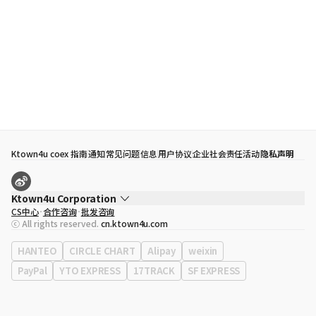
Ktown4u coex 指南
通知
常见问题
信息
用户协议
企业社会责任活动
隐私声明
Ktown4u Corporation
CS中心
合作咨询
批发咨询
代表
宋効珉
ⓒ All rights reserved.
cn.ktown4u.com
营业执照
120-87-71116
公司地址
首尔特别市 江南区 岭东大路 513号 3楼 （三成洞， coex)
HANTEO
CIRCLE CHART
Alipay
weixin
PayPal
YTO EXPRESS
17TRACK
SF EXPRESS