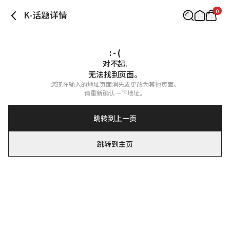
0
K-话题详情
: - (
对不起.

无法找到页面。
您现在输入的地址页面消失或更改为其他页面。

请重新确认一下地址。
跳转到上一页
跳转到主页