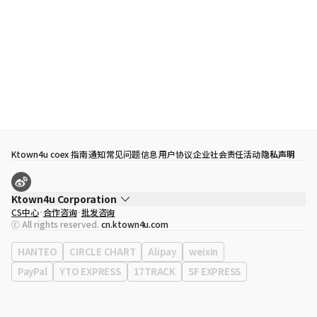
Ktown4u coex 指南
通知
常见问题
信息
用户协议
企业社会责任活动
隐私声明
Ktown4u Corporation
CS中心
合作咨询
批发咨询
代表
宋効珉
ⓒ All rights reserved.
cn.ktown4u.com
营业执照
120-87-71116
公司地址
首尔特别市 江南区 岭东大路 513号 3楼 （三成洞， coex)
HANTEO
CIRCLE CHART
Alipay
weixin
PayPal
YTO EXPRESS
17TRACK
SF EXPRESS