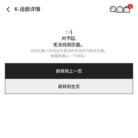
0
K-话题详情
: - (
对不起.

无法找到页面。
您现在输入的地址页面消失或更改为其他页面。

请重新确认一下地址。
跳转到上一页
跳转到主页