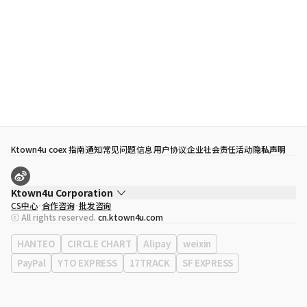
Ktown4u coex 指南
通知
常见问题
信息
用户协议
企业社会责任活动
隐私声明
Ktown4u Corporation
CS中心
合作咨询
批发咨询
代表
宋効珉
ⓒ All rights reserved.
cn.ktown4u.com
营业执照
120-87-71116
公司地址
首尔特别市 江南区 岭东大路 513号 3楼 （三成洞， coex)
HANTEO
CIRCLE CHART
Alipay
weixin
PayPal
YTO EXPRESS
17TRACK
SF EXPRESS