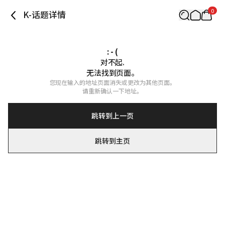
0
K-话题详情
: - (
对不起.

无法找到页面。
您现在输入的地址页面消失或更改为其他页面。

请重新确认一下地址。
跳转到上一页
跳转到主页