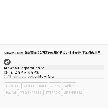
Ktown4u coex 指南
通知
常见问题
信息
用户协议
企业社会责任活动
隐私声明
Ktown4u Corporation
CS中心
合作咨询
批发咨询
代表
宋効珉
ⓒ All rights reserved.
cn.ktown4u.com
营业执照
120-87-71116
公司地址
首尔特别市 江南区 岭东大路 513号 3楼 （三成洞， coex)
HANTEO
CIRCLE CHART
Alipay
weixin
PayPal
YTO EXPRESS
17TRACK
SF EXPRESS