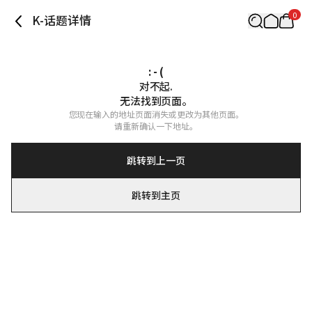
0
K-话题详情
: - (
对不起.

无法找到页面。
您现在输入的地址页面消失或更改为其他页面。

请重新确认一下地址。
跳转到上一页
跳转到主页