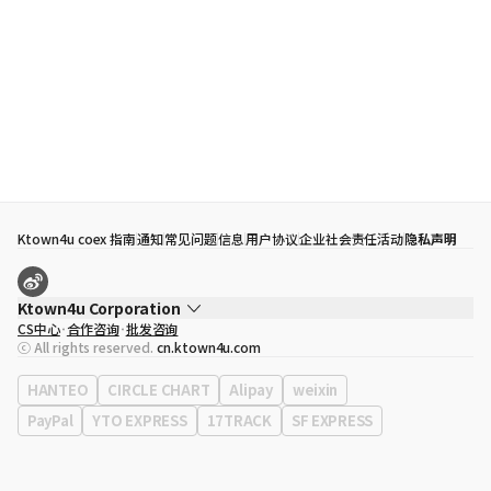
Ktown4u coex 指南
通知
常见问题
信息
用户协议
企业社会责任活动
隐私声明
Ktown4u Corporation
CS中心
合作咨询
批发咨询
代表
宋効珉
ⓒ All rights reserved.
cn.ktown4u.com
营业执照
120-87-71116
公司地址
首尔特别市 江南区 岭东大路 513号 3楼 （三成洞， coex)
HANTEO
CIRCLE CHART
Alipay
weixin
PayPal
YTO EXPRESS
17TRACK
SF EXPRESS