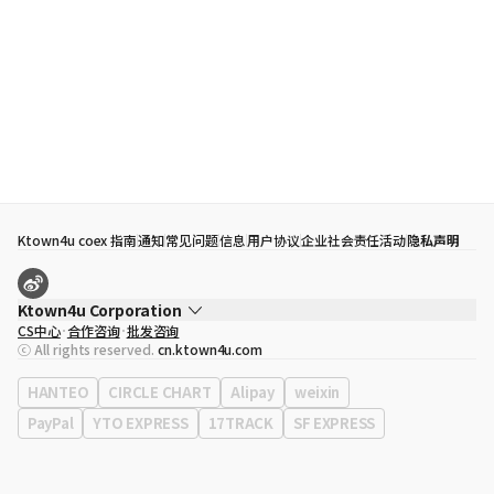
Ktown4u coex 指南
通知
常见问题
信息
用户协议
企业社会责任活动
隐私声明
Ktown4u Corporation
CS中心
合作咨询
批发咨询
代表
宋効珉
ⓒ All rights reserved.
cn.ktown4u.com
营业执照
120-87-71116
公司地址
首尔特别市 江南区 岭东大路 513号 3楼 （三成洞， coex)
HANTEO
CIRCLE CHART
Alipay
weixin
PayPal
YTO EXPRESS
17TRACK
SF EXPRESS