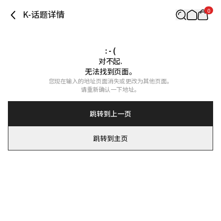
0
K-话题详情
: - (
对不起.

无法找到页面。
您现在输入的地址页面消失或更改为其他页面。

请重新确认一下地址。
跳转到上一页
跳转到主页