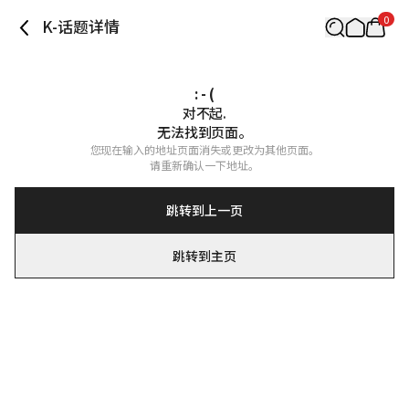
0
K-话题详情
: - (
对不起.

无法找到页面。
您现在输入的地址页面消失或更改为其他页面。

请重新确认一下地址。
跳转到上一页
跳转到主页