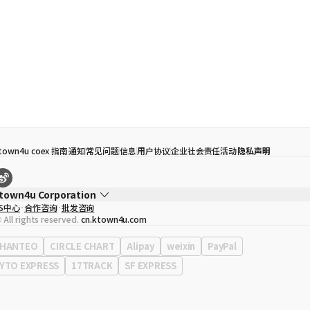
town4u coex 指南
通知
常见问题
信息
用户协议
企业社会责任活动
隐私声明
town4u Corporation
S中心
合作咨询
批发咨询
代表
宋効珉
 All rights reserved.
cn.ktown4u.com
营业执照
120-87-71116
公司地址
首尔特别市 江南区 岭东大路 513号 3楼 （三成洞， coex)
HANTEO
CIRCLE CHART
Alipay
weixin
PayPal
YTO EXPRESS
17TRACK
SF EXPRESS