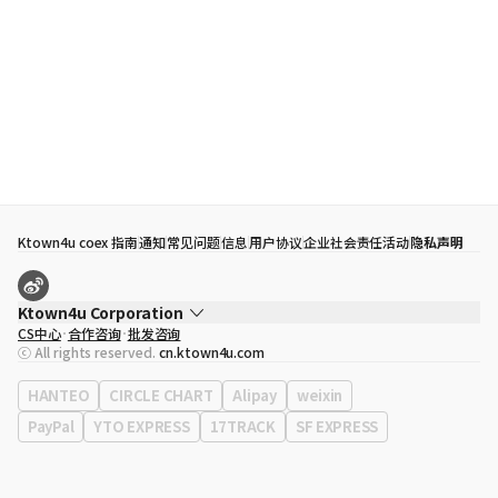
Ktown4u coex 指南
通知
常见问题
信息
用户协议
企业社会责任活动
隐私声明
Ktown4u Corporation
CS中心
合作咨询
批发咨询
代表
宋効珉
ⓒ All rights reserved.
cn.ktown4u.com
营业执照
120-87-71116
公司地址
首尔特别市 江南区 岭东大路 513号 3楼 （三成洞， coex)
HANTEO
CIRCLE CHART
Alipay
weixin
PayPal
YTO EXPRESS
17TRACK
SF EXPRESS