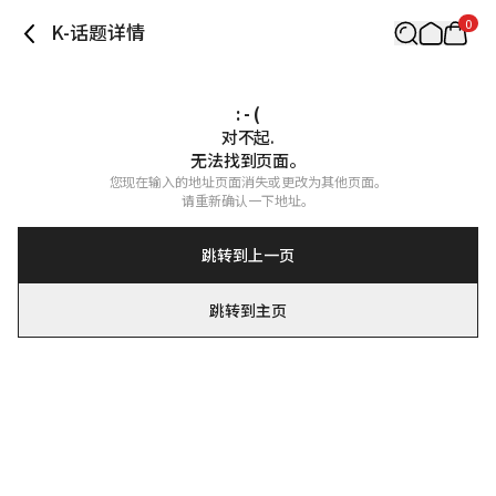
0
K-话题详情
: - (
对不起.

无法找到页面。
您现在输入的地址页面消失或更改为其他页面。

请重新确认一下地址。
跳转到上一页
跳转到主页