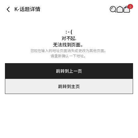
0
K-话题详情
: - (
对不起.

无法找到页面。
您现在输入的地址页面消失或更改为其他页面。

请重新确认一下地址。
跳转到上一页
跳转到主页