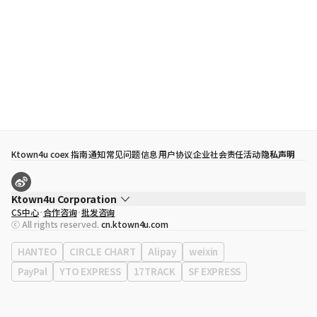
Ktown4u coex 指南
通知
常见问题
信息
用户协议
企业社会责任活动
隐私声明
Ktown4u Corporation
CS中心
合作咨询
批发咨询
代表
宋効珉
ⓒ All rights reserved.
cn.ktown4u.com
营业执照
120-87-71116
公司地址
首尔特别市 江南区 岭东大路 513号 3楼 （三成洞， coex)
HANTEO
CIRCLE CHART
Alipay
weixin
PayPal
YTO EXPRESS
17TRACK
SF EXPRESS