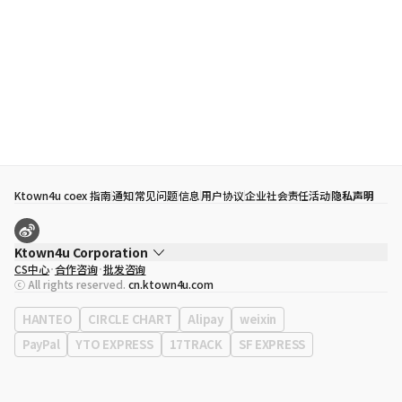
Ktown4u coex 指南
通知
常见问题
信息
用户协议
企业社会责任活动
隐私声明
Ktown4u Corporation
CS中心
合作咨询
批发咨询
代表
宋効珉
ⓒ All rights reserved.
cn.ktown4u.com
营业执照
120-87-71116
公司地址
首尔特别市 江南区 岭东大路 513号 3楼 （三成洞， coex)
HANTEO
CIRCLE CHART
Alipay
weixin
PayPal
YTO EXPRESS
17TRACK
SF EXPRESS