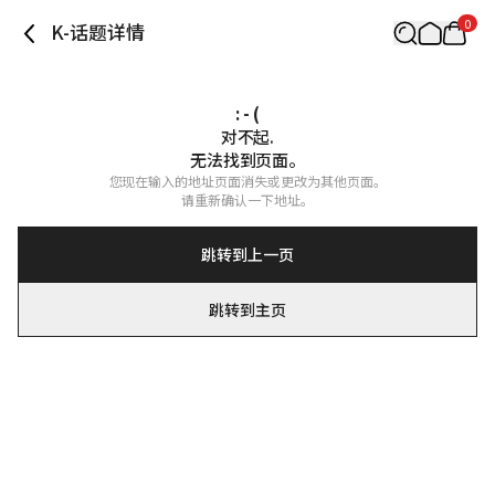
0
K-话题详情
: - (
对不起.

无法找到页面。
您现在输入的地址页面消失或更改为其他页面。

请重新确认一下地址。
跳转到上一页
跳转到主页