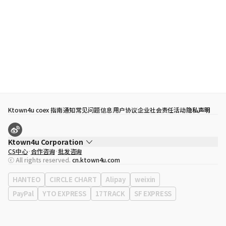
Ktown4u coex 指南
通知
常见问题
信息
用户协议
企业社会责任活动
隐私声明
Ktown4u Corporation
CS中心
合作咨询
批发咨询
代表
宋効珉
ⓒ All rights reserved.
cn.ktown4u.com
营业执照
120-87-71116
公司地址
首尔特别市 江南区 岭东大路 513号 3楼 （三成洞， coex)
HANTEO
CIRCLE CHART
Alipay
weixin
PayPal
YTO EXPRESS
17TRACK
SF EXPRESS