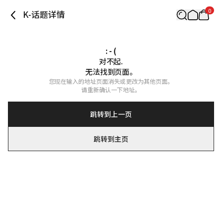
0
K-话题详情
: - (
对不起.

无法找到页面。
您现在输入的地址页面消失或更改为其他页面。

请重新确认一下地址。
跳转到上一页
跳转到主页