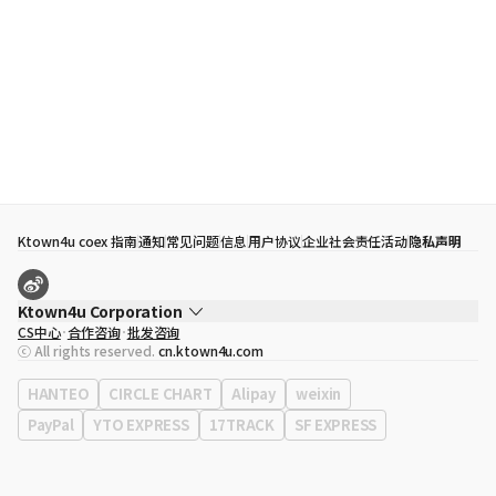
Ktown4u coex 指南
通知
常见问题
信息
用户协议
企业社会责任活动
隐私声明
Ktown4u Corporation
CS中心
合作咨询
批发咨询
代表
宋効珉
ⓒ All rights reserved.
cn.ktown4u.com
营业执照
120-87-71116
公司地址
首尔特别市 江南区 岭东大路 513号 3楼 （三成洞， coex)
HANTEO
CIRCLE CHART
Alipay
weixin
PayPal
YTO EXPRESS
17TRACK
SF EXPRESS