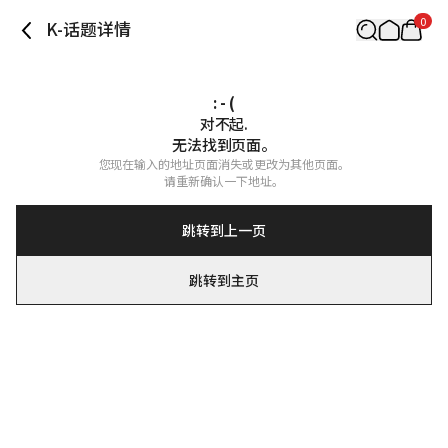
0
K-话题详情
: - (
对不起.

无法找到页面。
您现在输入的地址页面消失或更改为其他页面。

请重新确认一下地址。
跳转到上一页
跳转到主页